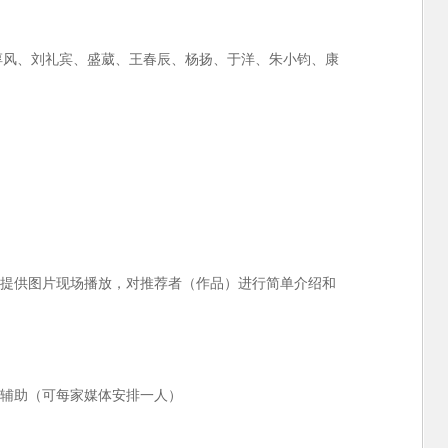
淳风、刘礼宾、盛葳、王春辰、杨扬、于洋、朱小钧、康
，提供图片现场播放，对推荐者（作品）进行简单介绍和
和辅助（可每家媒体安排一人）