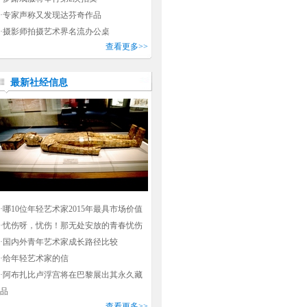
·
专家声称又发现达芬奇作品
·
摄影师拍摄艺术界名流办公桌
查看更多>>
最新社经信息
·
哪10位年轻艺术家2015年最具市场价值
·
忧伤呀，忧伤！那无处安放的青春忧伤
·
国内外青年艺术家成长路径比较
·
给年轻艺术家的信
·
阿布扎比卢浮宫将在巴黎展出其永久藏
品
查看更多>>