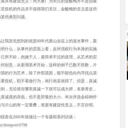
发展具有建设意义；而大家广为关注的金酸梅并不是指最
甚至投机的作品并不值得我们关注，金酸梅的含义是这些
的某些典型问题。
让我首先想到的就是80年代黄山会议上的波水事件，轰
说明什么，从事件的层面上看，反对强权行为本身的实施
，己所不欲，勿施于人，最简单不过的道理。从艺术的层
任何创意，从新潮美术开始，这样的例子已数不胜数，片
中国的行为艺术，除了外部原因，能不能也向内寻找点原
果要投机，犯不着做行为，画行画卖就得了。但是，真诚
否则，无论谁在哪里真诚一下就可以成大师，名垂青史，
是真诚度的高低，也不是胆量的大小。本次评选金棕榈作
题与片山的有一定重叠，谁更有建设性意义，不言自明。
段君在2005年就做过一个专题和系列访谈：
info/shengwei/6798