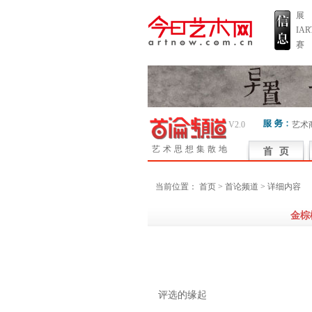
展
IA
赛
V2.0
艺术
艺术思想集散地
当前位置：
首页
> 首论频道 > 详细内容
金棕
评选的缘起