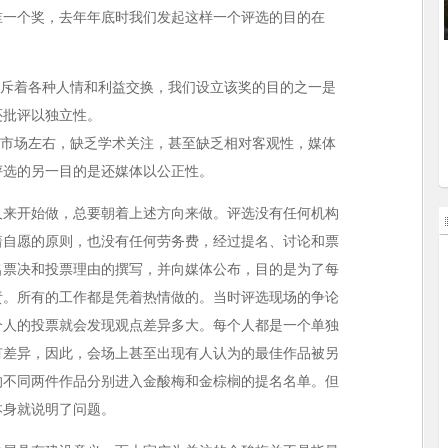
谁一个奖，去年年底时我们发起这样一个评选的目的在
充斥着各种人情和利益交换，我们设立该奖的目的之一是
还批评以独立性。
受市场左右，缺乏学术关注，甚至缺乏相对客观性，媒体
评选的另一目的是还媒体以公正性。
人来开始做，总要朝着上述方向来做。评选没有任何机构
着自愿的原则，也没有任何劳务费，经过提名、讨论和票
名票决和投票理由的撰写，并向媒体公布，目的是为了每
责。所有的工作都是凭着热情做的。当时评选现场的争论
个人的投票就会发现观点差异多大。每个人都是一个单独
有差异，因此，会场上甚至出现有人认为的最佳作品被另
的不同两件作品分别进入金酸梅和金棕榈的提名名单。但
本身就说明了问题。