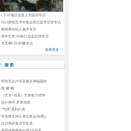
·
CYAP项目负责人李国华专访
·
Hi21新锐艺术市集运营总监李宜斐专访
·
杨画廊创始人杨洋专访
·
青年艺术100执行总监彭玮专访
·
大艺网CEO刘颖专访
查看更多>>
撷 要
·
阿布扎比卢浮宫揭开神秘面纱
·
搜·藏·晒
·
《艺术+拍卖》艺术权力榜单
·
设计师丹-罗斯加德
·
“气球”系列灯具
·
班克斯支持占领伦敦运动(图)
·
法贝热的复活节彩蛋
·
梦露戏服将举行第2次拍卖