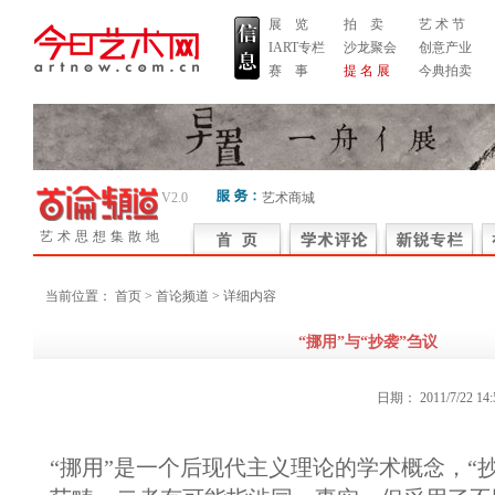
展 览
拍 卖
艺 术 节
IART专栏
沙龙聚会
创意产业
赛 事
提 名 展
今典拍卖
V2.0
艺术商城
艺术思想集散地
当前位置：
首页
> 首论频道 > 详细内容
“挪用”与“抄袭”刍议
日期：
2011/7/22 14:
“挪用”是一个后现代主义理论的学术概念，“