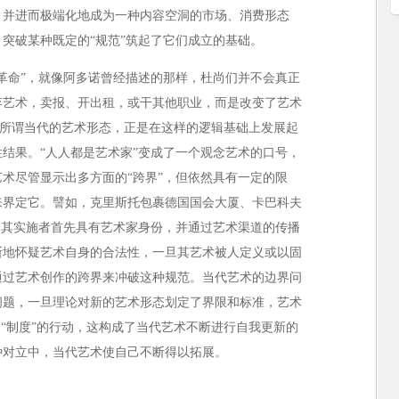
，并进而极端化地成为一种内容空洞的市场、消费形态
突破某种既定的“规范”筑起了它们成立的基础。
革命”，就像阿多诺曾经描述的那样，杜尚们并不会真正
弃艺术，卖报、开出租，或干其他职业，而是改变了艺术
”。所谓当代的艺术形态，正是在这样的逻辑基础上发展起
结果。“人人都是艺术家”变成了一个观念艺术的口号，
术尽管显示出多方面的“跨界”，但依然具有一定的限
来界定它。譬如，克里斯托包裹德国国会大厦、卡巴科夫
，其实施者首先具有艺术家身份，并通过艺术渠道的传播
断地怀疑艺术自身的合法性，一旦其艺术被人定义或以固
通过艺术创作的跨界来冲破这种规范。当代艺术的边界问
问题，一旦理论对新的艺术形态划定了界限和标准，艺术
和“制度”的行动，这构成了当代艺术不断进行自我更新的
种对立中，当代艺术使自己不断得以拓展。