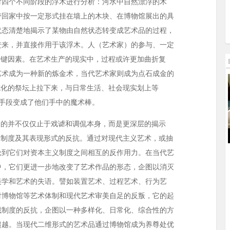
对四个不同阶段的浮木进行分析：河水中自然漂浮的木
带回家中按一定形式挂在墙上的木块、在博物馆展出的具
状态清楚地揭示了某物由自然状态转变成艺术品的过程，
进来，并直接作用于该浮木。人（艺术家）的参与、一定
关键因素。在艺术生产的现实中，过程或许更加曲折复
艺术成为一种新的炼金术，当代艺术家则成为点石成金的
式化的祭坛上拉下来，与日常生活、社会现实划上等
”等手段变成了他们手中的魔术棒。
目的并不仅仅止于戏谑和调侃本身，而是更深层的揭示
义制度及其表现形式的反抗。通过对现代主义艺术，或抽
论到它们对资本主义制度之间相互的反作用力。在当代艺
中，它们更进一步地改变了艺术作品的形态，企图以消灭
美学和艺术的失语。譬如装置艺术、过程艺术、行为艺
对博物馆等艺术体制和现代艺术审美自足的反叛，它的起
藏制度的反抗，企图以一种多样化、日常化、综合性的方
超越。当现代二维形式的艺术品通过博物馆成为养尊处优