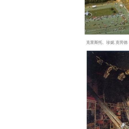
克里斯托、珍妮.克劳德