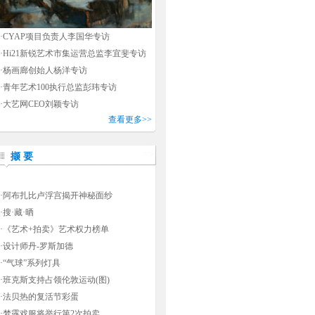
·
CYAP项目负责人李国华专访
·
Hi21新锐艺术市集运营总监李宜斐专访
·
杨画廊创始人杨洋专访
·
青年艺术100执行总监彭玮专访
·
大艺网CEO刘颖专访
查看更多>>
撷 要
·
阿布扎比卢浮宫揭开神秘面纱
·
搜·藏·晒
·
《艺术+拍卖》艺术权力榜单
·
设计师丹-罗斯加德
·
“气球”系列灯具
·
班克斯支持占领伦敦运动(图)
·
法贝热的复活节彩蛋
·
梦露戏服将举行第2次拍卖