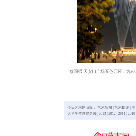
蔡国强 天安门广场五色五环：为200
今日艺术网旧版：
艺术新闻
|
艺术批评
|
展
大学生年度提名展(
2013
|
2012
|
2011
|
2010