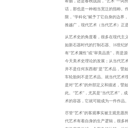
希腊，还是春秋战国，“艺术”一词
话，那也是一种相当宽泛的指称。作
限，“学科化”赋予了它自身的边界
推越广，现代艺术（当代艺术）正
从艺术史的角度看，很多在现代主
如新石器时代的打制石器、16世纪
有“艺术属性”或“审美品质”，而
今天美术史理论的发展；从当代艺术
并不是任何东西都“是”艺术品，譬
车轮胎则不是艺术品。就当代艺术理
是对“艺术”的外部定义和描述，譬如
此。“艺术”，尤其是“当代艺术”，
术的容器，它就可能成为一件作品
尽管“艺术”的客观事实被主观意愿
代艺术有着自身的生产逻辑，很多种