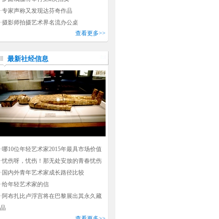
·
专家声称又发现达芬奇作品
·
摄影师拍摄艺术界名流办公桌
查看更多>>
最新社经信息
·
哪10位年轻艺术家2015年最具市场价值
·
忧伤呀，忧伤！那无处安放的青春忧伤
·
国内外青年艺术家成长路径比较
·
给年轻艺术家的信
·
阿布扎比卢浮宫将在巴黎展出其永久藏
品
查看更多>>