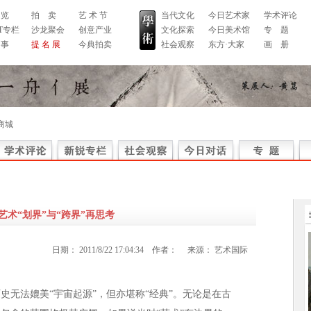
 览
拍 卖
艺 术 节
当代文化
今日艺术家
学术评论
RT专栏
沙龙聚会
创意产业
文化探索
今日美术馆
专 题
 事
提 名 展
今典拍卖
社会观察
东方·大家
画 册
商城
艺术“划界”与“跨界”再思考
日期：
2011/8/22 17:04:34
作者：
来源：
艺术国际
史无法媲美“宇宙起源”，但亦堪称“经典”。无论是在古