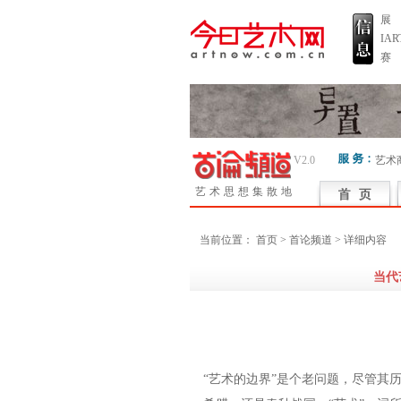
展
IA
赛
V2.0
艺术
艺术思想集散地
当前位置：
首页
> 首论频道 > 详细内容
当代
“艺术的边界”是个老问题，尽管其历