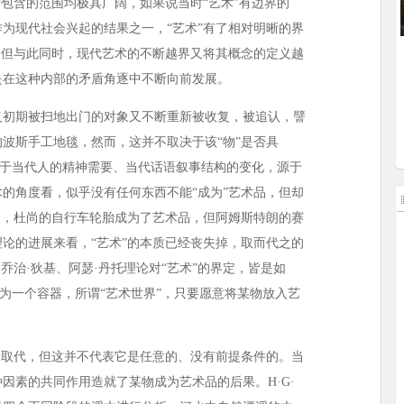
所包含的范围均极其广阔，如果说当时“艺术”有边界的
为现代社会兴起的结果之一，“艺术”有了相对明晰的界
，但与此同时，现代艺术的不断越界又将其概念的定义越
是在这种内部的矛盾角逐中不断向前发展。
义初期被扫地出门的对象又不断重新被收复，被追认，譬
的波斯手工地毯，然而，这并不取决于该“物”是否具
是源于当代人的精神需要、当代话语叙事结构的变化，源于
的角度看，似乎没有任何东西不能“成为”艺术品，但却
如，杜尚的自行车轮胎成为了艺术品，但阿姆斯特朗的赛
论的进展来看，“艺术”的本质已经丧失掉，取而代之的
乔治·狄基、阿瑟·丹托理论对“艺术”的界定，皆是如
成为一个容器，所谓“艺术世界”，只要愿意将某物放入艺
。
所取代，但这并不代表它是任意的、没有前提条件的。当
因素的共同作用造就了某物成为艺术品的后果。H·G·