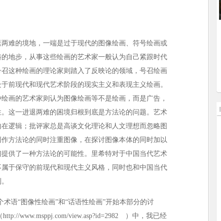
退两难的境地，一端是过于现代的图像绘画、符号绘画或
俗的地步，从事这些绘画的艺术家一般认为自己紧跟时代
号召这种绘画的理论家则踏入了反映论的领域，号召绘画
处于前现代和现代艺术阶段的现实主义和表现主义绘画。
种绘画的艺术家则认为图像绘画等不是绘画，而是广告，
性。这一进退两难的困境归根到底是方法论的问题。艺术
内在逻辑；批评家总是高谈文化理论和人文理想而忽略图
创作方法论的同时注重图像，在探讨图像本体的同时加以
们提供了一种方法论的可能性。里希特对于中国当代艺术
不属于保守的前现代和现代主义风格，同时也和中国当代
别。
术语“图像性绘画”和“话语性绘画”开始本部分的讨
（
http://www.msppj.com/view.asp?id=2982
）中，我已经