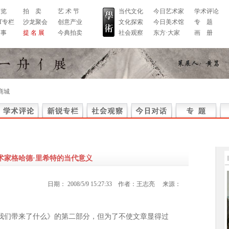
 览
拍 卖
艺 术 节
当代文化
今日艺术家
学术评论
RT专栏
沙龙聚会
创意产业
文化探索
今日美术馆
专 题
 事
提 名 展
今典拍卖
社会观察
东方·大家
画 册
商城
术家格哈德·里希特的当代意义
日期：
2008/5/9 15:27:33
作者：
王志亮
来源：
我们带来了什么》的第二部分，但为了不使文章显得过