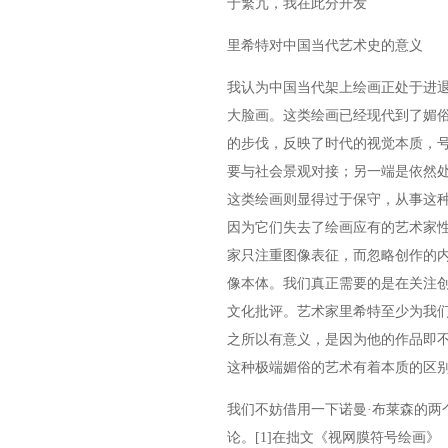
于繁冗，我在此分开发
里希特对中国当代艺术史的意义
我认为中国当代架上绘画正处于进
大脸画。这类绘画已经现代到了媚
的步伐，反映了时代的视觉本质，
要与社会景观对接；另一端是依然
这类绘画则显得过于保守，从事这
因为它们失去了绘画应有的艺术家
家只注重图像表征，而忽略创作的
像本体。我们真正需要的是在关注
文化批评。艺术家里希特至少为我
之所以有意义，是因为他的作品即
这种极端媚俗的艺术有着本质的区
我们不妨借用一下诺曼·布莱森的两个
论。[1]在拙文《视网膜符号绘画》