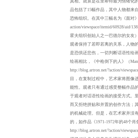
真相。就算是在里希特最为情绪化的
品包括了15幅作品，其中人物都来自于
恐怖组织。在其中三幅名为《面对》（Co
action/viewspace/itemid/60928/aid/13
霍夫组织创始人之一巴德尔的女友
观者保持了若即若离的关系，人物
是恐惧还悲伤，一切判断话语性绘
绘画相比，《中枪倒下的人》（Man s
http://blog.artron.net/?action/viewspa
目，在复制过程中，艺术家将图像
能性。观者只有通过感受整幅作品
于观者对话语性绘画的接受方式。
而又拒绝拼贴和并置的创作方法；
的机械处理。但是，在艺术家并没
的，如作品《1971-1972年的48个肖像》（4
http://blog.artron.net/?action/viewspa