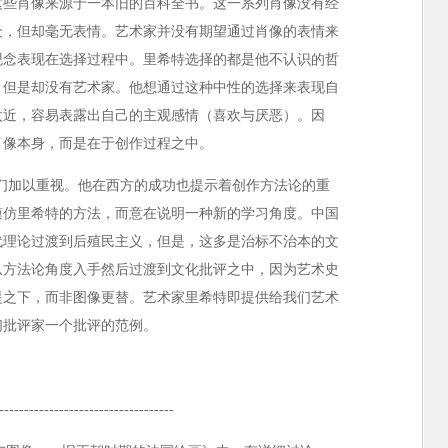
这些肖像来源于一本旧的百科全书。这一系列肖像没有经
众，但却毫无表情。艺术家并没有期望通过肖像的表情来
观念表现在选择过程中。里希特选择的都是他不认识的哲
，但是却没有艺术家。他想通过这种中性的选择来表现自
太近，容易表露出自己的主观感情（喜欢与厌恶）。因
肖像本身，而是在于创作过程之中。
们加以重视。他在西方的成功也提示着创作方法论的重
模仿里希特的方法，而意在说明一种新的学习角度。中国
代理论过渡到后殖民主义，但是，这多是治标不治本的文
从方法论角度入手然后过渡到文化批评之中，因为艺术史
提之下，而非图像更替。艺术家里希特即提供给我们艺术
们批评家一个批评的范例。
。
-----------------------------------