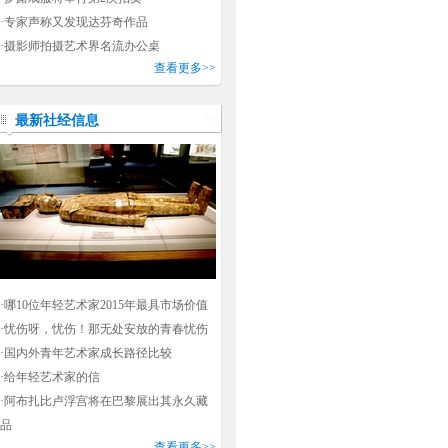
·
专家声称又发现达芬奇作品
·
摄影师拍摄艺术界名流办公桌
查看更多>>
最新社经信息
·
哪10位年轻艺术家2015年最具市场价值
·
忧伤呀，忧伤！那无处安放的青春忧伤
·
国内外青年艺术家成长路径比较
·
给年轻艺术家的信
·
阿布扎比卢浮宫将在巴黎展出其永久藏
品
查看更多>>