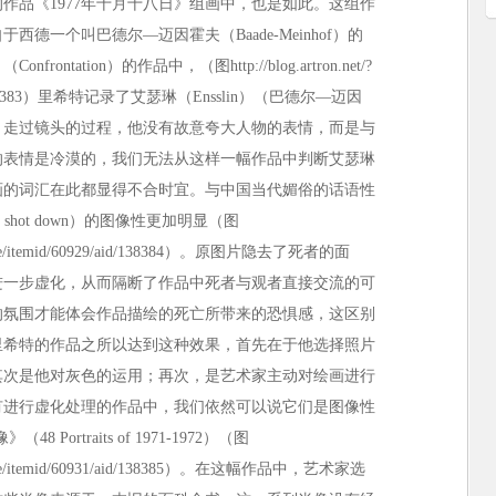
作品《1977年十月十八日》组画中，也是如此。这组作
西德一个叫巴德尔—迈因霍夫（Baade-Meinhof）的
nfrontation）的作品中，（图
http://blog.artron.net/?
8383
）里希特记录了艾瑟琳（Ensslin）（巴德尔—迈因
）走过镜头的过程，他没有故意夸大人物的表情，而是与
的表情是冷漠的，我们无法从这样一幅作品中判断艾瑟琳
画的词汇在此都显得不合时宜。与中国当代媚俗的话语性
hot down）的图像性更加明显（图
ce/itemid/60929/aid/138384
）。原图片隐去了死者的面
进一步虚化，从而隔断了作品中死者与观者直接交流的可
的氛围才能体会作品描绘的死亡所带来的恐惧感，这区别
里希特的作品之所以达到这种效果，首先在于他选择照片
其次是他对灰色的运用；再次，是艺术家主动对绘画进行
有进行虚化处理的作品中，我们依然可以说它们是图像性
8 Portraits of 1971-1972）（图
ce/itemid/60931/aid/138385
）。在这幅作品中，艺术家选