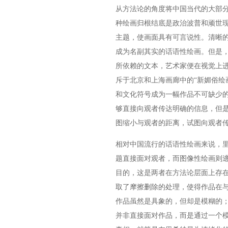
从方法论的角度将中国当代的大部
种绘画归根结底是政治波普和顽世
主题，使画面具有可言说性。清晰
成为名副其实的话语性绘画。但是
所依赖的文本，艺术家便在视觉上
斥于北京和上海画廊中的“新媚俗绘
和文化符号成为一幅作品不可缺少
够直接向观者传达明确的信息，但
图缩小与观者的距离，试图向观者
相对中国流行的话语性绘画来说，
题直接面对观者，而图像性绘画则
目的，这是两者在方法论层面上存
取了摩擦删除的处理，使得作品在
作品虽然是具象的，但却是模糊的
并非直接面对作品，而是通过一个