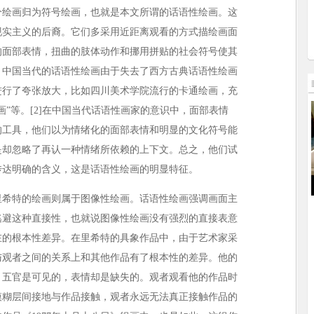
分绘画归为符号绘画，也就是本文所谓的话语性绘画。这
现实主义的后裔。它们多采用近距离观看的方式描绘画面
的面部表情，扭曲的肢体动作和挪用拼贴的社会符号使其
，中国当代的话语性绘画由于失去了西方古典话语性绘画
进行了夸张放大，比如四川美术学院流行的卡通绘画，充
画”等。[2]在中国当代话语性画家的意识中，面部表情
的工具，他们以为情绪化的面部表情和明显的文化符号能
是却忽略了再认一种情绪所依赖的上下文。总之，他们试
传达明确的含义，这是话语性绘画的明显特征。
里希特的绘画则属于图像性绘画。话语性绘画强调画面主
逃避这种直接性，也就说图像性绘画没有强烈的直接表意
在的根本性差异。在里希特的具象作品中，由于艺术家采
与观者之间的关系上和其他作品有了根本性的差异。他的
；五官是可见的，表情却是缺失的。观者观看他的作品时
模糊层间接地与作品接触，观者永远无法真正接触作品的