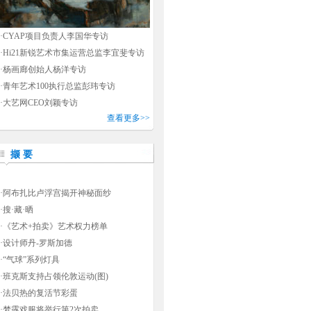
·
CYAP项目负责人李国华专访
·
Hi21新锐艺术市集运营总监李宜斐专访
·
杨画廊创始人杨洋专访
·
青年艺术100执行总监彭玮专访
·
大艺网CEO刘颖专访
查看更多>>
撷 要
·
阿布扎比卢浮宫揭开神秘面纱
·
搜·藏·晒
·
《艺术+拍卖》艺术权力榜单
·
设计师丹-罗斯加德
·
“气球”系列灯具
·
班克斯支持占领伦敦运动(图)
·
法贝热的复活节彩蛋
·
梦露戏服将举行第2次拍卖