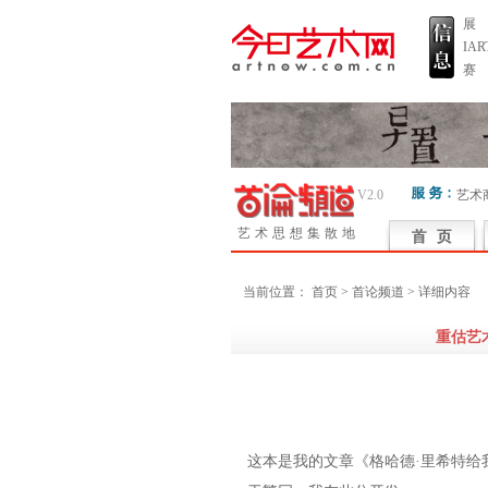
展
IA
赛
V2.0
艺术
艺术思想集散地
当前位置：
首页
> 首论频道 > 详细内容
重估艺
这本是我的文章《格哈德·里希特给