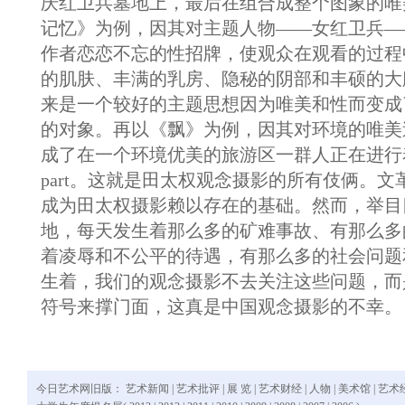
庆红卫兵墓地上，最后在组合成整个图象的唯
记忆》为例，因其对主题人物——女红卫兵—
作者恋恋不忘的性招牌，使观众在观看的过程
的肌肤、丰满的乳房、隐秘的阴部和丰硕的大
来是一个较好的主题思想因为唯美和性而变成
的对象。再以《飘》为例，因其对环境的唯美
成了在一个环境优美的旅游区一群人正在进行
part。这就是田太权观念摄影的所有伎俩。
成为田太权摄影赖以存在的基础。然而，举目
地，每天发生着那么多的矿难事故、有那么多
着凌辱和不公平的待遇，有那么多的社会问题
生着，我们的观念摄影不去关注这些问题，而
符号来撑门面，这真是中国观念摄影的不幸。
今日艺术网旧版：
艺术新闻
|
艺术批评
|
展 览
|
艺术财经
|
人物
|
美术馆
|
艺术