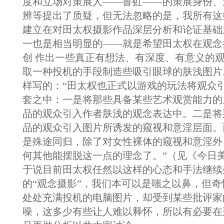
度和立场对策展人——鲁虹——的策展身份、
辨等提出了质疑，但无法忽略的是，我所有这
建立在对田太权摄影作品深层分析和论证基础
一也是相当明显的——就是希望田太权在观念
创 作出一些真正有想法、有深度、有意义的
取一种投机的手段制造些吸引眼球的肤浅图片
样写的：“田太权也正式以游戏的玩法将观众
套之中：一是将那些具备某些艺术观赏能力的
品的观众引入作者肤浅的观念表达中。二是将
品的观众引入图片所诱发的窥视和意淫层面。
是殊途同归，除了对女性裸体的窥视和意淫外
何其他能摆脱这一点的理念了。”（见《今日
于说目前田太权任然以这样的心态和手法继续
的“观念摄影”，我们本可以是嗤之以鼻，但
处处充满投机的电脑图片，却受到某些批评家
噪，这多少有些让人难以释怀，所以有必要在