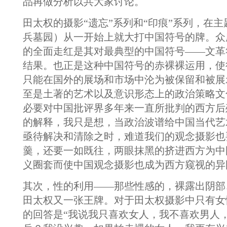
品再做分析以共大家讨论。
田太权的摄影“遗忘”系列和“印痕”系列，在
兵墓园）从一开始上就大打中国符号的牌。众
的全面走红是其对最典型的中国符号——文革
结果。也正是这种中国符号的赤裸裸运用，使
只能在国外的展场和市场中沦为被保留和被展
至是土著的艺术以及意识形态上的政治策略文
必要对中国批评界多年来一直所批判的西方后
的解释，我只是想，当政治波谱给中国当代艺
亟待解决和清除之时，难道我们的观念摄影也
羹，还要一如既往，两眼抹黑的挤进西方为中
义圈套而使中国观念摄影也成为西方窥视的异
其次，性的利用——那些性感的，裸露出阴部
田太权又一张王牌。对于田太权摄影中只有女
的回答是“我说我只喜欢女人，我不喜欢男人