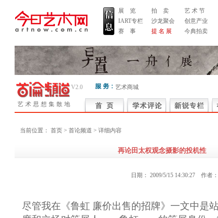
展 览
拍 卖
艺 术 节
IART专栏
沙龙聚会
创意产业
赛 事
提 名 展
今典拍卖
V2.0
艺术商城
艺术思想集散地
当前位置：
首页
> 首论频道 > 详细内容
再论田太权观念摄影的投机性
日期：
2009/5/15 14:30:27
作者
尽管我在《鲁虹 廉价出售的招牌》一文中是