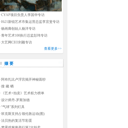
·
CYAP项目负责人李国华专访
·
Hi21新锐艺术市集运营总监李宜斐专访
·
杨画廊创始人杨洋专访
·
青年艺术100执行总监彭玮专访
·
大艺网CEO刘颖专访
查看更多>>
撷 要
·
阿布扎比卢浮宫揭开神秘面纱
·
搜·藏·晒
·
《艺术+拍卖》艺术权力榜单
·
设计师丹-罗斯加德
·
“气球”系列灯具
·
班克斯支持占领伦敦运动(图)
·
法贝热的复活节彩蛋
·
梦露戏服将举行第2次拍卖