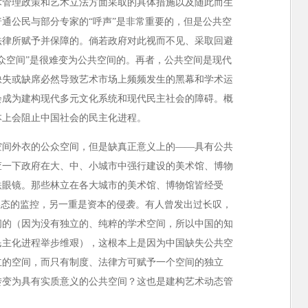
术管理政策和艺术立法方面采取的具体措施以及随此而生
通公民与部分专家的“呼声”是非常重要的，但是公共空
法律所赋予并保障的。倘若政府对此视而不见、采取回避
众空间”是很难变为公共空间的。再者，公共空间是现代
缺失或缺席必然导致艺术市场上频频发生的黑幕和学术运
会成为建构现代多元文化系统和现代民主社会的障碍。概
本上会阻止中国社会的民主化进程。
空间外衣的公众空间，但是缺真正意义上的——具有公共
查一下政府在大、中、小城市中强行建设的美术馆、博物
跌眼镜。那些林立在各大城市的美术馆、博物馆皆经受
形态的监控，另一重是资本的侵袭。有人曾发出过长叹，
间的（因为没有独立的、纯粹的学术空间，所以中国的知
民主化进程举步维艰），这根本上是因为中国缺失公共空
立的空间，而只有制度、法律方可赋予一个空间的独立
转变为具有实质意义的公共空间？这也是建构艺术动态管