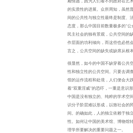
厢情愿，因为人们看不到政府在艺
的实质性的进展。众所周知，虽然普
间的公共性与独立性最终是制度、
态度，那么中国目前数量极多的“公
民主社会的独有景观，公共空间的
作层面的功利倾向，而这些也必然
言之，公共空间的缺失或缺席从根
很显然，如今的中国不缺穿着公共
性和独立性的公共空间。只要去调
馆的运作流程和处境，人们便会大
着“双重淫威”的恐吓，一重是意识
中国是没有独立的、纯粹的学术空
识分子阶层难以形成，以致社会的
间。的确如此，人的独立依赖于独
性。如何让中国的美术馆、博物馆
理学所要解决的重要问题之一。