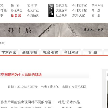
 览
拍 卖
艺 术 节
当代文化
今日艺术家
学术评论
RT专栏
沙龙聚会
创意产业
文化探索
今日美术馆
专 题
 事
提 名 展
今典拍卖
社会观察
东方·大家
画 册
商城
共空间建构为个人话语的战场
日期：
2010/6/17 9:37:04
作者：
廖上飞
来源：
今日艺术网
作室后可能会出现两种不同的命运：一种是“艺术作品