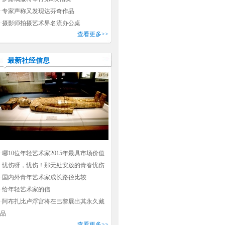
·
专家声称又发现达芬奇作品
·
摄影师拍摄艺术界名流办公桌
查看更多>>
最新社经信息
·
哪10位年轻艺术家2015年最具市场价值
·
忧伤呀，忧伤！那无处安放的青春忧伤
·
国内外青年艺术家成长路径比较
·
给年轻艺术家的信
·
阿布扎比卢浮宫将在巴黎展出其永久藏
品
查看更多>>