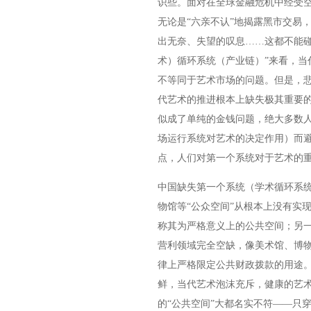
识些。面对在全球金融危机中经受
无论是“六亲不认”地揭露黑市交易
出无奈、失望的叹息……这都不能碰
术）循环系统（产业链）”来看，当
不等同于艺术市场的问题。但是，
代艺术的推进根本上缺失极其重要
似成了单纯的金钱问题，绝大多数
场运行系统对艺术的决定作用）而
点，人们对第一个系统对于艺术的
中国缺失第一个系统（学术循环系
物馆等“公众空间”从根本上没有实
称其为严格意义上的公共空间；另
营利领域完全空缺，像美术馆、博
律上严格限定公共财政拨款的用途
鲜，当代艺术泡沫充斥，健康的艺
的“公共空间”大都名实不符——只