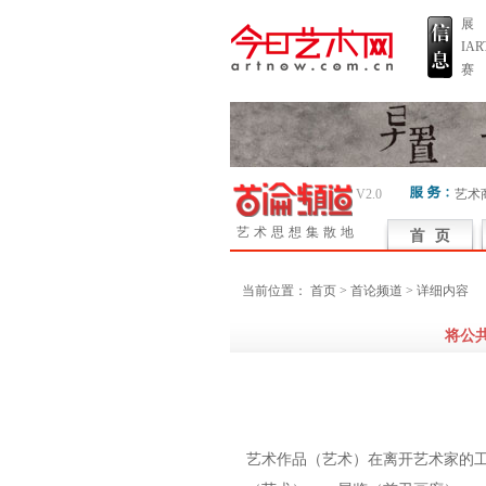
展
IA
赛
V2.0
艺术
艺术思想集散地
当前位置：
首页
> 首论频道 > 详细内容
将公
艺术作品（艺术）在离开艺术家的工