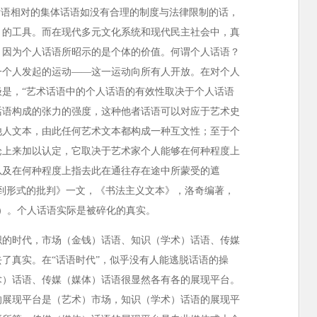
话语相对的集体话语如没有合理的制度与法律限制的话，
）的工具。而在现代多元文化系统和现代民主社会中，真
，因为个人话语所昭示的是个体的价值。何谓个人话语？
一个人发起的运动——这一运动向所有人开放。在对个人
是，“艺术话语中的个人话语的有效性取决于个人话语
话语构成的张力的强度，这种他者话语可以对应于艺术史
他人文本，由此任何艺术文本都构成一种互文性；至于个
论上来加以认定，它取决于艺术家个人能够在何种程度上
以及在何种程度上指去此在通往存在途中所蒙受的遮
到形式的批判》一文，《书法主义文本》，洛奇编著，
版）。个人话语实际是被碎化的真实。
织的时代，市场（金钱）话语、知识（学术）话语、传媒
了真实。在“话语时代”，似乎没有人能逃脱话语的操
术）话语、传媒（媒体）话语很显然各有各的展现平台。
的展现平台是（艺术）市场，知识（学术）话语的展现平