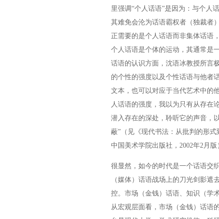
里强调“个人话语”是因为：与个人
其难免会沦为话语霸权者（独裁者
正需要的是个人话语而非集体话语
个人话语是个体的运动，其通常是
话语的认识方面，沈语冰教授所言极
的个性的强度以及个性话语与他者
文本，也可以对应于当代艺术中的
人话语的强度，我以为只有从存在
潜入存在的深处，聆听它的声音，
蔽”（见《现代书法：从批判的形式
中国美术学院出版社，2002年2月
很显然，如今的时代是一个话语交
（媒体）话语战场上的刀光剑影遮去
控。市场（金钱）话语、知识（学
从宏观层面看，市场（金钱）话语