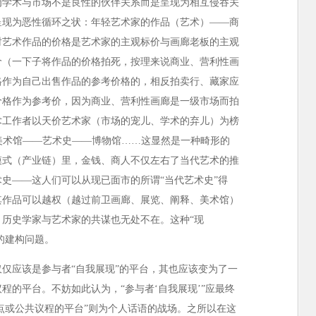
为学术与市场不是良性的伙伴关系而是呈现为相互侵吞关
呈现为恶性循环之状：年轻艺术家的作品（艺术）——商
时艺术作品的价格是艺术家的主观标价与画廊老板的主观
价（一下子将作品的价格拍死，按理来说商业、营利性画
格作为自己出售作品的参考价格的，相反拍卖行、藏家应
价格作为参考价，因为商业、营利性画廊是一级市场而拍
术工作者以天价艺术家（市场的宠儿、学术的弃儿）为榜
—美术馆——艺术史——博物馆……这显然是一种畸形的
模式（产业链）里，金钱、商人不仅左右了当代艺术的推
史——这人们可以从现已面市的所谓“当代艺术史”得
其作品可以越权（越过前卫画廊、展览、阐释、美术馆）
历史学家与艺术家的共谋也无处不在。这种“现
的建构问题。
仅应该是参与者“自我展现”的平台，其也应该变为了一
程的平台。不妨如此认为，“参与者‘自我展现’”应最终
观点或公共议程的平台”则为个人话语的战场。之所以在这