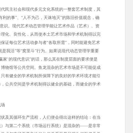
现代民主社会和现代多元文化系统的一整套艺术制度，其
有利的事”、“人不为己，天诛地灭”的陈旧价值观念，确
现代意识。现代艺术动态管理学能让艺术作品（艺术）、资
合理化、良性化，从而使本土艺术市场和学术机制得以完
保证每位艺术活动参与者“各取所需”，同时能避免艺术
就是我活”等“窝里斗”行为。如果说现代动态管理学重要
是赢家’的现代意识”的话，那么其在制度层面的要求便是
、博物馆等公共空间。鱼龙混杂的艺术市场是不可能促成
，只有健全的学术机制所保障下的良好的学术环境才能引
单，公共空间是学术机制得以健全的基础，而健全的学术
。
战场
现状及其循环生产流程，人们便会得出这样的结论：在当
统）与第二个系统（市场运行系统）是混杂的——是非常