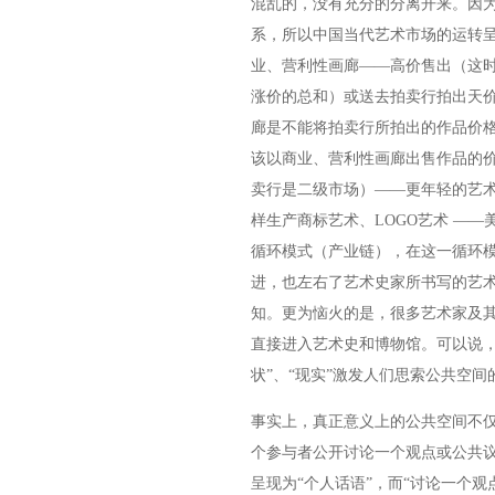
混乱的，没有充分的分离开来。因
系，所以中国当代艺术市场的运转
业、营利性画廊——高价售出（这
涨价的总和）或送去拍卖行拍出天
廊是不能将拍卖行所拍出的作品价
该以商业、营利性画廊出售作品的
卖行是二级市场）——更年轻的艺
样生产商标艺术、LOGO艺术 —
循环模式（产业链），在这一循环
进，也左右了艺术史家所书写的艺术
知。更为恼火的是，很多艺术家及
直接进入艺术史和博物馆。可以说，
状”、“现实”激发人们思索公共空间
事实上，真正意义上的公共空间不仅
个参与者公开讨论一个观点或公共议
呈现为“个人话语”，而“讨论一个