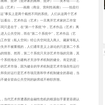
—阐释、批评（批评家的阐释、批评）——美术馆——艺
作品（艺术）——画廊（商业、营利性画廊）——拍卖行
命运”事实上是两个截然不同的系统。人们从这两个艺术
可以看出，艺术作品（艺术）一旦离开艺术家的工作室
同只是在于，在“第一个系统”中，艺术作品（艺术）离
进入公共空间，而在“第二个系统中”，艺术作品（艺
的工作室（私人空间）经公共空间流入商人、藏家等私人
缺失并不被重视的，人们通常意义上谈论的只是第二个系
场的情形。然而，第二个系统只关涉艺术市场的完善，其
一个系统地全力建构才关涉学术机制的健全。肯定的是，
善的艺术市场，因为健全的学术机制是艺术市场良性运行
设和良好运行是艺术市场完善和学术机制健全的基础，当
的不健全皆由公共空间的缺席或不称职所致。
机，当代艺术所遭遇的金融性危机的根源似乎要更容易认