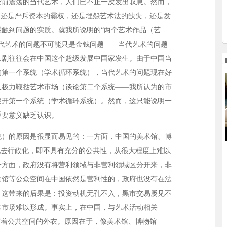
空前震荡的当代艺术，人们已不止一次发出叹息。然而，
，还是严斥资本的霸权，还是埋怨艺术法的缺失，还是发
触到问题的实质。就我所说明的“两个艺术作品（艺
代艺术的问题不可能只是金钱问题——当代艺术的问题
悲剧往往会在中国这个超级发展中国家发生。由于中国当
的第一个系统（学术循环系统），当代艺术的问题现在好
人极力鞭挞艺术市场（谈论第二个系统——我所认为的市
避开第一个系统（学术循环系统）。然而，这只能说明一
重要意义缺乏认识。
统）的原因是很显而易见的：一方面，中国的美术馆、博
现去行政化，即不具有充分的公共性，从很大程度上难以
一方面，政府没有将营利领域与非营利领域区分开来，非
物馆等公众空间在中国依然是营利性的，政府也没有在法
。这带来的后果是：投资动机无孔不入，黑市交易屡见不
术市场难以形成。事实上，在中国，与艺术活动相关
穿着公共空间的外衣。原因在于，像美术馆、博物馆