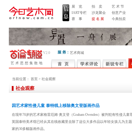
展 览
拍 卖
艺 术 节
IART专栏
沙龙聚会
创意产业
赛 事
提 名 展
今典拍卖
V2.0
艺术商城
艺术思想集散地
当前位置：
首页
> 社会观察
社会观察
因艺术家性侵儿童 泰特线上移除奥文登版画作品
在现年70岁的艺术家格雷厄姆·奥文登（Graham Ovenden）被判犯有性侵儿
英国泰特美术馆已经从其在线收藏里去除了这位大多作品以年轻女孩儿为主题
家的30多幅版画作品。