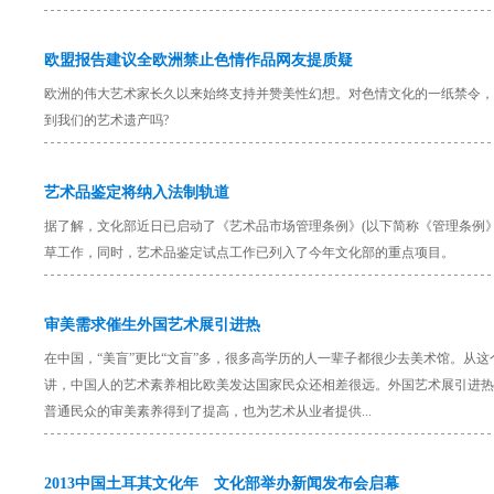
欧盟报告建议全欧洲禁止色情作品网友提质疑
欧洲的伟大艺术家长久以来始终支持并赞美性幻想。对色情文化的一纸禁令，
到我们的艺术遗产吗?
艺术品鉴定将纳入法制轨道
据了解，文化部近日已启动了《艺术品市场管理条例》(以下简称《管理条例》
草工作，同时，艺术品鉴定试点工作已列入了今年文化部的重点项目。
审美需求催生外国艺术展引进热
在中国，“美盲”更比“文盲”多，很多高学历的人一辈子都很少去美术馆。从这
讲，中国人的艺术素养相比欧美发达国家民众还相差很远。外国艺术展引进热
普通民众的审美素养得到了提高，也为艺术从业者提供...
2013中国土耳其文化年 文化部举办新闻发布会启幕