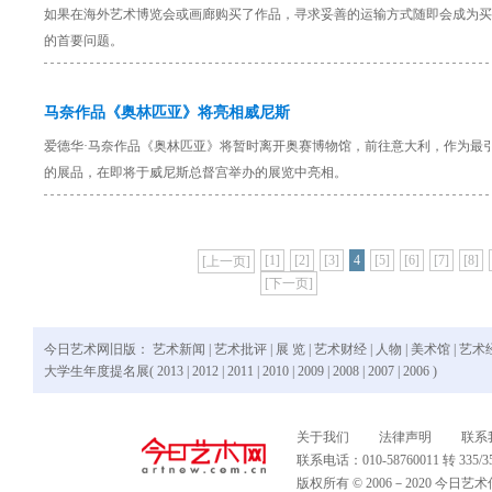
如果在海外艺术博览会或画廊购买了作品，寻求妥善的运输方式随即会成为买
的首要问题。
马奈作品《奥林匹亚》将亮相威尼斯
爱德华·马奈作品《奥林匹亚》将暂时离开奥赛博物馆，前往意大利，作为最
的展品，在即将于威尼斯总督宫举办的展览中亮相。
[1]
[2]
[3]
4
[5]
[6]
[7]
[8]
[上一页]
[下一页]
今日艺术网旧版：
艺术新闻
|
艺术批评
|
展 览
|
艺术财经
|
人物
|
美术馆
|
艺术
大学生年度提名展(
2013
|
2012
|
2011
|
2010
|
2009
|
2008
|
2007
|
2006
)
关于我们
法律声明
联系
联系电话：010-58760011 转 335
版权所有 © 2006－2020 今日艺