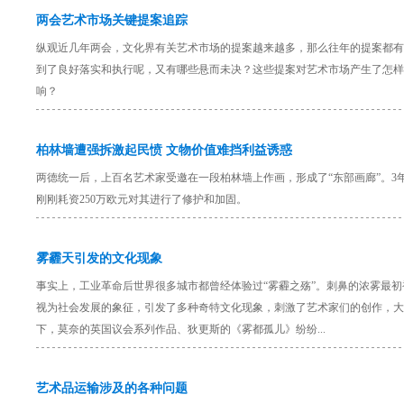
两会艺术市场关键提案追踪
纵观近几年两会，文化界有关艺术市场的提案越来越多，那么往年的提案都有
到了良好落实和执行呢，又有哪些悬而未决？这些提案对艺术市场产生了怎样
响？
柏林墙遭强拆激起民愤 文物价值难挡利益诱惑
两德统一后，上百名艺术家受邀在一段柏林墙上作画，形成了“东部画廊”。3
刚刚耗资250万欧元对其进行了修护和加固。
雾霾天引发的文化现象
事实上，工业革命后世界很多城市都曾经体验过“雾霾之殇”。刺鼻的浓雾最初
视为社会发展的象征，引发了多种奇特文化现象，刺激了艺术家们的创作，大
下，莫奈的英国议会系列作品、狄更斯的《雾都孤儿》纷纷...
艺术品运输涉及的各种问题