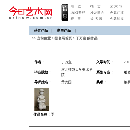
展 览
拍 卖
艺 术 节
IART专栏
沙龙聚会
创意产业
赛 事
提 名 展
今典拍卖
获奖作品
|
参展作品
|
>> 当前位置 >
提名展首页
>
丁万宝 的作品
作者：
丁万宝
入学时间：
20
河北师范大学美术学
毕业院校：
系别专业：
雕
院
导师姓名：
黄兴国
奖项：
铜
作品名称：
季