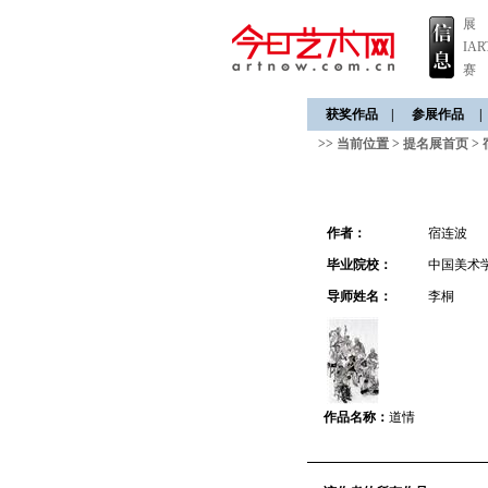
展
IA
赛
获奖作品
|
参展作品
|
>> 当前位置 >
提名展首页
>
作者：
宿连波
毕业院校：
中国美术
导师姓名：
李桐
作品名称：
道情