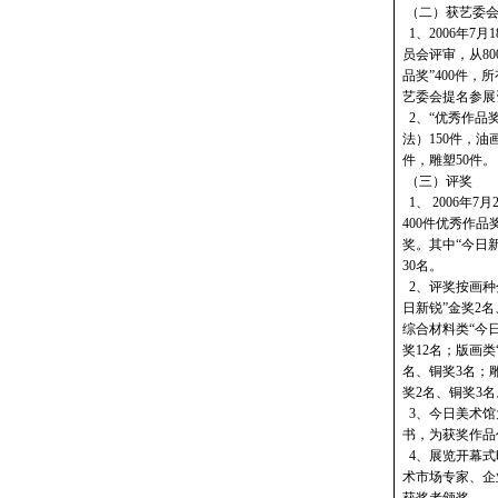
（二）获艺委会
1、2006年7
员会评审，从8
品奖”400件，
艺委会提名参展
2、“优秀作品
法）150件，油
件，雕塑50件。
（三）评奖
1、 2006年
400件优秀作
奖。其中“今日新
30名。
2、评奖按画种
日新锐”金奖2名
综合材料类“今
奖12名；版画类
名、铜奖3名；
奖2名、铜奖3名
3、今日美术馆
书，为获奖作品
4、展览开幕式
术市场专家、企