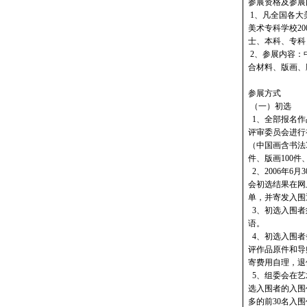
参展资格及参展
1、凡全国各大
美术专科学校2
士、本科、专科
2、参展内容：
合材料、版画、
参展方式
（一）初选
1、全部报名作
评审委员会进行
（中国画含书法3
件、版画100件
2、2006年6
会初选结果在网
单，并寄发入围
3、初选入围者
语。
4、初选入围者务
评作品原件和导
寄费用自理，退
5、组委会在艺
选入围者的入围
多的前30名入