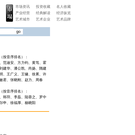
市场资讯
投资收藏
名人收藏
产业经营
经典解读
经济纵览
艺术城市
艺术企业
艺术品牌
（按音序排名）：
、范迪安、方力钧、黄笃、霍
刘建华、潘公凯、尚扬、隋建
明、王广义、王镛、徐累、许
敏君、张晓刚、赵力、周春
（按音序排名）：
、韩羽、李磊、陆蓉之、罗中
尔申、徐福厚、杨晓阳