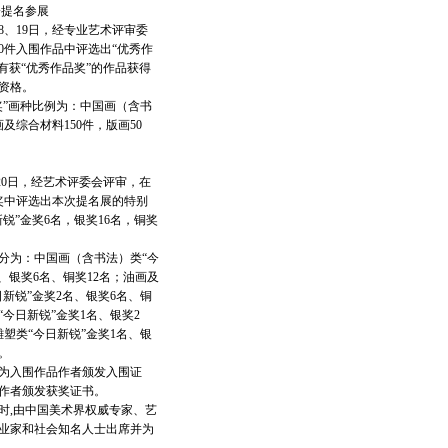
提名参展
月18、19日，经专业艺术评审委
00件入围作品中评选出“优秀作
所有获“优秀作品奖”的作品获得
资格。
奖”画种比例为：中国画（含书
画及综合材料150件，版画50
7月20日，经艺术评委会评审，在
品奖中评选出本次提名展的特别
锐”金奖6名，银奖16名，铜奖
分为：中国画（含书法）类“今
、银奖6名、铜奖12名；油画及
日新锐”金奖2名、银奖6名、铜
“今日新锐”金奖1名、银奖2
雕塑类“今日新锐”金奖1名、银
。
为入围作品作者颁发入围证
作者颁发获奖证书。
时,由中国美术界权威专家、艺
业家和社会知名人士出席并为