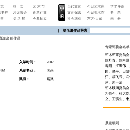
 览
拍 卖
艺 术 节
当代文化
今日艺术家
学术评论
RT专栏
沙龙聚会
创意产业
文化探索
今日美术馆
专 题
 事
提 名 展
今典拍卖
社会观察
东方·大家
画 册
|
提名展作品检索
宿连波 的作品
专家评委会名单
艺术评审委员会
陈丹青、陈向迅
入学时间：
2002
春阳、江宏伟、
学院
系别专业：
国画
国、谭平、田黎
江、杨飞云、岳
奖项：
铜奖
芽、周一清
艺术顾问委员会
邓箭今、杜大恺
立、王璜生、韦
展览细则