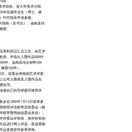
内容
美术院校、各大学美术分院、
006年应届毕业生（博士、硕
）均可报名申请参展。
中国画（含书法）、油画及综
雕塑。
品资料经过汇总之后，由艺术
初选，评选出入围作品800件
00件、油画及综合材料300
、雕塑100件）。
月30日，组委会将根据艺术评委
上公布入围者及入围作品名
通知书。
须请自己的导师题写推荐评
必在2006年7月15日前将参
师推荐评语邮寄至组委会（邮
件邮寄费用由组委会承担）。
术评委会评审前，将对所有初
作品进行网上评选，获选票最
围作品直接获得参展资格。