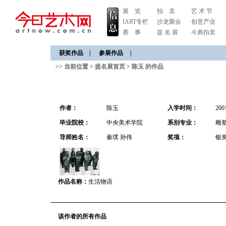
展 览
拍 卖
艺 术 节
IART专栏
沙龙聚会
创意产业
赛 事
提 名 展
今典拍卖
获奖作品
|
参展作品
|
>> 当前位置 >
提名展首页
>
陈玉 的作品
作者：
陈玉
入学时间：
20
毕业院校：
中央美术学院
系别专业：
雕
导师姓名：
秦璞 孙伟
奖项：
银
作品名称：
生活物语
该作者的所有作品