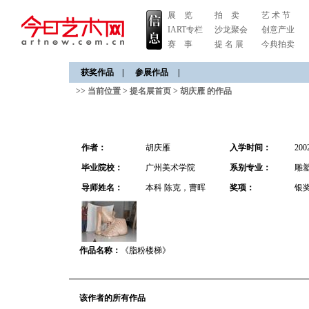
展 览
拍 卖
艺 术 节
IART专栏
沙龙聚会
创意产业
赛 事
提 名 展
今典拍卖
获奖作品
|
参展作品
|
>> 当前位置 >
提名展首页
>
胡庆雁 的作品
作者：
胡庆雁
入学时间：
200
毕业院校：
广州美术学院
系别专业：
雕
导师姓名：
本科 陈克，曹晖
奖项：
银
作品名称：
《脂粉楼梯》
该作者的所有作品