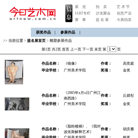
展 览
拍 卖
艺 术 节
IART专栏
沙龙聚会
创意产业
赛 事
提 名 展
今典拍卖
获奖作品
|
参展作品
|
>> 当前位置 >
提名展首页
>
雕塑参展作品
第1页 共2页
首页
上一页
下一页
末页
第
页
作品名称：
《镜像》
作者：
高奕庭
毕业学校：
广州美术学院
奖项：
金奖
《2005年x月x日广州江
作品名称：
作者：
丘婧彤
南西路》
毕业学校：
广州美术学院
奖项：
金奖
《脂粉楼梯》、《我对
作品名称：
作者：
胡庆雁
波依斯解释艺术》
毕业学校：
广州美术学院
奖项：
银奖