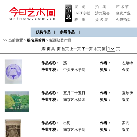
展 览
拍 卖
艺 术 节
IART专栏
沙龙聚会
创意产业
赛 事
提 名 展
今典拍卖
获奖作品
|
参展作品
|
>> 当前位置 >
提名展首页
>
板画获奖作品
第1页 共1页
首页
上一页
下一页
末页
第
页
作品名称：
惑
作者：
左峻岭
毕业学校：
中央美术学院
奖项：
金奖
作品名称：
五月二十五日
作者：
夏珍伊
毕业学校：
南京艺术徐园
奖项：
银奖
作品名称：
出海
作者：
罗凡
毕业学校：
南京艺术学院
奖项：
银奖