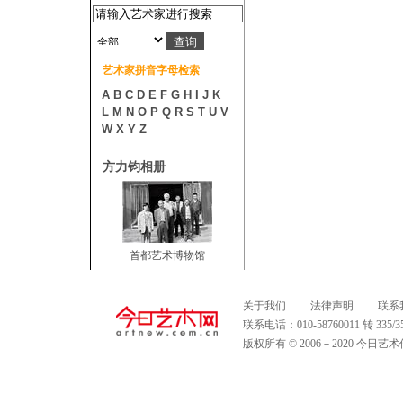
艺术家拼音字母检索
A
B
C
D
E
F
G
H
I
J
K
L
M
N
O
P
Q
R
S
T
U
V
W
X
Y
Z
方力钧相册
首都艺术博物馆
关于我们
法律声明
联系
联系电话：010-58760011 转 335
版权所有 © 2006－2020 今日艺