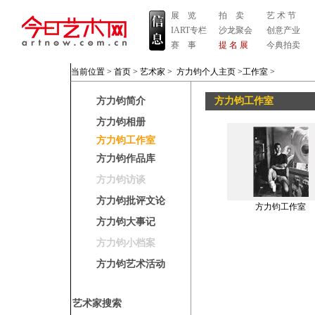
展 览
拍 卖
艺 术 节
IART专栏
沙龙聚会
创意产业
赛 事
提 名 展
今典拍卖
当前位置 >
首页
>
艺术家
>
方力钧个人主页
>工作室
>
方力钧简介
方力钧工作室
方力钧相册
方力钧工作室
方力钧作品库
方力钧访谈
方力钧批评文论
方力钧工作室
方力钧大事记
方力钧小档案
方力钧艺术活动
艺术家搜索