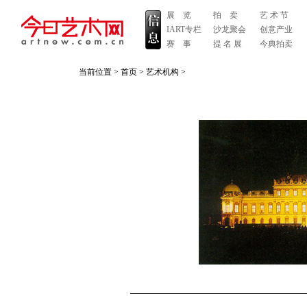
展 览
拍 卖
艺 术 节
IART专栏
沙龙聚会
创意产业
赛 事
提 名 展
今典拍卖
当前位置 >
首页
>
艺术机构
>